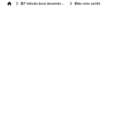
EF Valodu kursi ārzemēs (+16 gadi)
Nāc mūs satikt
Home
Careers at EF
Valodu pārbaudes darbi
Latvija / Latviešu
Privātuma politika
Noteikumi un nosacījumi
Cookies
Privacy Settings