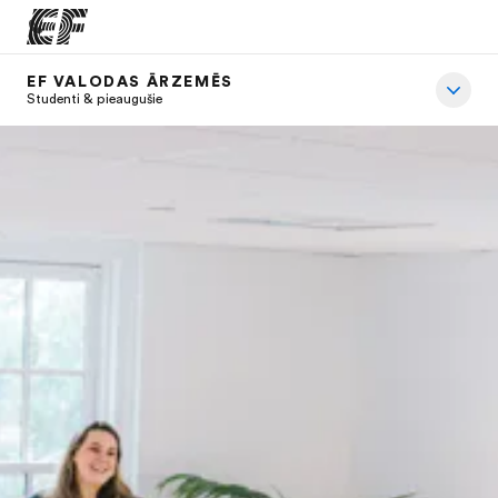
EF VALODAS ĀRZEMĒS
Home
Studenti & pieaugušie
Welcome to EF
Offices
Find an office near you
About us
Who we are
Careers
Join the team