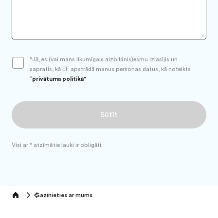
Jā, es (vai mans likumīgais aizbildnis)esmu izlasījis un
sapratis, kā EF apstrādā manus personas datus, kā noteikts
"
privātuma politikā
"
Sūtīt
Visi ar * atzīmētie lauki ir obligāti.
Sazinieties ar mums
Home