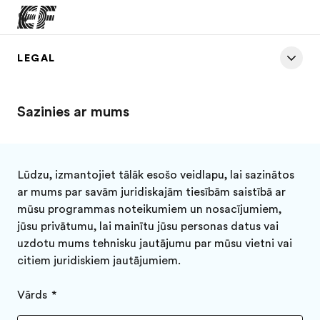
LEGAL
Home
Welcome to EF
Sazinies ar mums
Offices
Find an office near you
About us
Lūdzu, izmantojiet tālāk esošo veidlapu, lai sazinātos
ar mums par savām juridiskajām tiesībām saistībā ar
Who we are
mūsu programmas noteikumiem un nosacījumiem,
Careers
jūsu privātumu, lai mainītu jūsu personas datus vai
uzdotu mums tehnisku jautājumu par mūsu vietni vai
Join the team
citiem juridiskiem jautājumiem.
Vārds