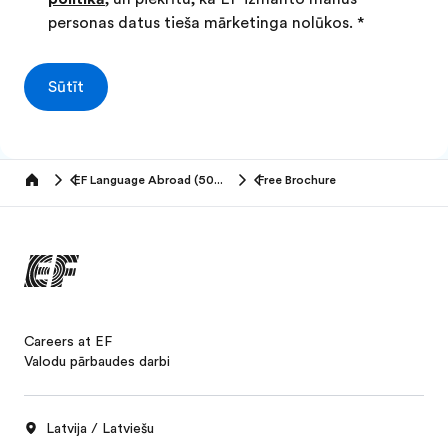
personas datus tieša mārketinga nolūkos.
*
Sūtīt
EF Language Abroad (50+ years)
Free Brochure
Home
Careers at EF
Valodu pārbaudes darbi
Latvija / Latviešu