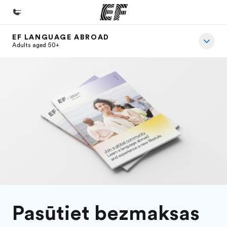
EF LANGUAGE ABROAD
Home
Adults aged 50+
Welcome to EF
Offices
Find an office near you
About us
Who we are
Careers
Join the team
Pasūtiet bezmaksas