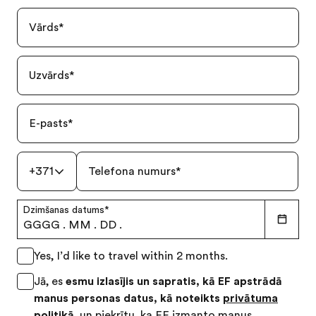
Vārds
*
Uzvārds
*
E-pasts
*
+371
Telefona numurs
*
Dzimšanas datums
*
GGGG
.
MM
.
DD
.
Yes, I’d like to travel within 2 months.
Jā, es
esmu izlasījis un sapratis, kā EF apstrādā
manus personas datus, kā noteikts
privātuma
politikā
, un piekrītu, ka EF izmanto manus